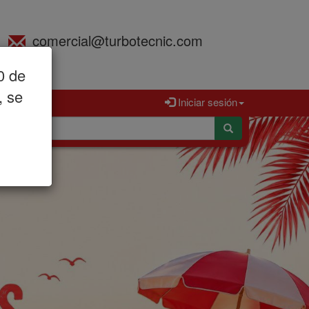
comercial@turbotecnic.com
0 de
, se
Iniciar sesión