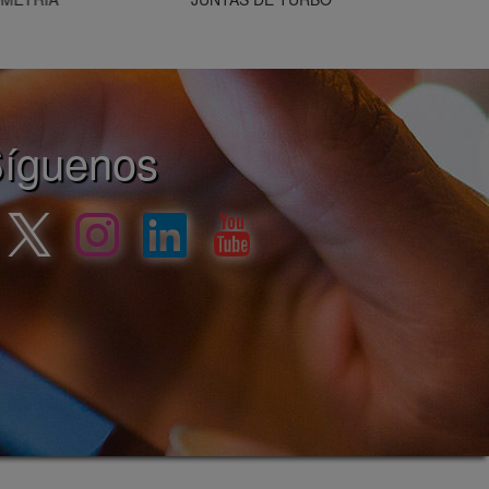
íguenos