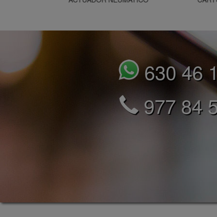
630 46 
977 84 5