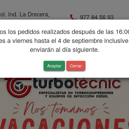
ol. Ind. La Drecera,
977 84 56 93
alle Mecánica, 4
os los pedidos realizados después de las 16:0
es a viernes hasta el 4 de septiembre inclusive
tro autorizado
Contacto
Localización
enviarán al día siguiente.
Aceptar
Cerrar