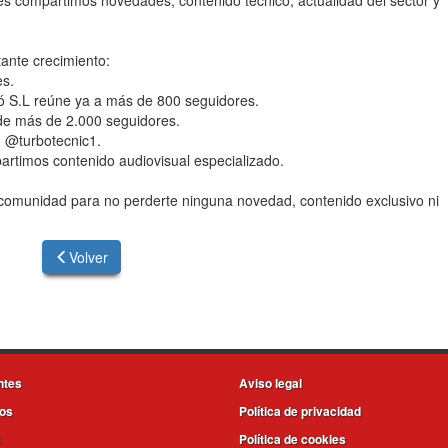
les compartimos novedades, contenido técnico, actualidad del sector y
nte crecimiento:
es.
ó S.L reúne ya a más de 800 seguidores.
de más de 2.000 seguidores.
 @turbotecnic1.
mos contenido audiovisual especializado.
 comunidad para no perderte ninguna novedad, contenido exclusivo ni
Volver
ntes
Aviso legal
os
Política de privacidad
s
Política de cookies